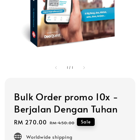
1
/
1
Bulk Order promo 10x -
Berjalan Dengan Tuhan
Sale
RM 270.00
Regular
Sale
RM 450.00
price
price
Worldwide shipping