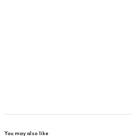
tentang iman
• mereka yang ingin bercakap dengan orang lain tentang
iman ini
APP
You may also like